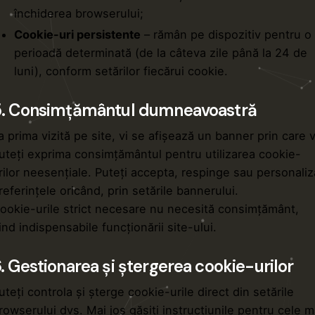
închiderea browserului;
Cookie-uri persistente
– rămân pe dispozitiv pentru o
perioadă determinată (de la câteva zile până la 24 de
luni), conform setărilor fiecărui cookie.
5. Consimțământul dumneavoastră
a prima vizită pe site, vi se afișează un banner prin care 
uteți exprima consimțământul pentru utilizarea cookie-
rilor neesențiale. Puteți accepta, respinge sau personaliz
referințele oricând, prin setările bannerului.
ookie-urile strict necesare nu necesită consimțământ,
iind indispensabile funcționării site-ului.
. Gestionarea și ștergerea cookie-urilor
uteți controla și șterge cookie-urile direct din setările
rowserului dvs. Mai jos găsiți instrucțiunile pentru cele m