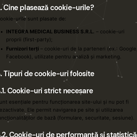
. Cine plasează cookie-urile?
ookie-urile sunt plasate de:
INTEGRA MEDICAL BUSINESS S.R.L.
– cookie-uri
proprii (first-party);
Furnizori terți
– cookie-uri de la parteneri (ex.: Google
Facebook), utilizate pentru analiză și marketing.
. Tipuri de cookie-uri folosite
.1. Cookie-uri strict necesare
unt esențiale pentru funcționarea site-ului și nu pot fi
ezactivate. Ele permit navigarea pe site și utilizarea
uncționalităților de bază (formulare, securitate, sesiune).
.2. Cookie-uri de performanță și statistică