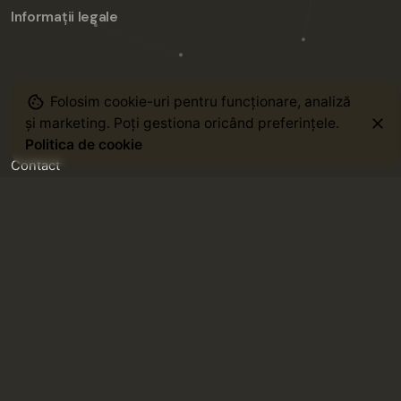
Informații legale
Folosim cookie-uri pentru funcționare, analiză
și marketing. Poți gestiona oricând preferințele.
Politica de cookie
Contact
Cariere
Articole
Date de contact
Email:
office@integramedical.ro
Email:
comercial@integramedical.ro
Tel:
+40 733 942 694
/
+40 723 689 864