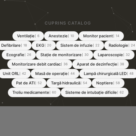
Contact
CUPRINS CATALOG
Ventilație
Anestezie
Monitor pacient
6
10
14
Defibrilare
EKG
Sistem de infuzie
Radiologie
18
20
22
24
Ecografie
Stație de monitorizare
Laparoscopie
26
30
32
Monitorizare debit cardiac
Aparat de dezinfecție
36
38
Unit ORL
Masă de operație
Lampă chirurgicală LED
42
44
48
Pat de ATI
Targă hidraulică
Noptiere
52
54
58
Troliu medicamente
Sisteme de intubație dificile
60
62